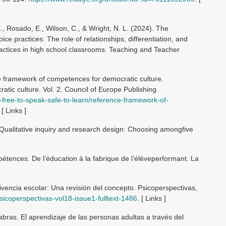
 E., Rosado, E., Wilson, C., & Wright, N. L. (2024). The
ce practices: The role of relationships, differentiation, and
ractices in high school classrooms. Teaching and Teacher
e framework of competences for democratic culture.
tic culture. Vol. 2. Council of Europe Publishing.
-free-to-speak-safe-to-learn/reference-framework-of-
. [ Links ]
. Qualitative inquiry and research design: Choosing amongfive
]
pétences. De l’éducation à la fabrique de l’éléveperformant. La
vivencia escolar: Una revisión del concepto. Psicoperspectivas,
psicoperspectivas-vol18-issue1-fulltext-1486
. [ Links ]
bras. El aprendizaje de las personas adultas a través del