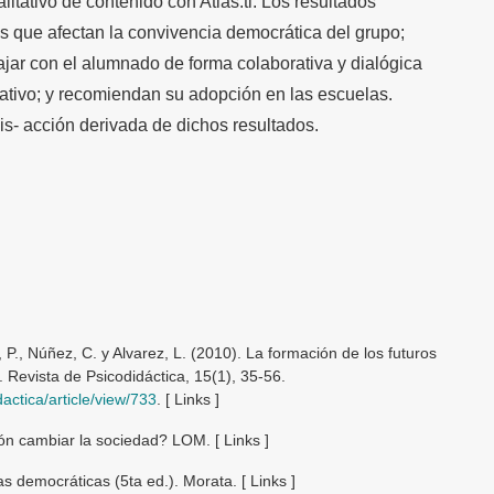
litativo de contenido con Atlas.ti. Los resultados
os que afectan la convivencia democrática del grupo;
ajar con el alumnado de forma colaborativa y dialógica
pativo; y recomiendan su adopción en las escuelas.
is- acción derivada de dichos resultados.
 P., Núñez, C. y Alvarez, L. (2010). La formación de los futuros
. Revista de Psicodidáctica, 15(1), 35-56.
actica/article/view/733
. [ Links ]
ón cambiar la sociedad? LOM. [ Links ]
s democráticas (5ta ed.). Morata. [ Links ]