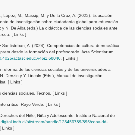
., López, M., Massip, M. y De la Cruz, A. (2023). Educación
mento de investigación sobre ciudadanía global para educación
y N. De Alba (eds.) La didáctica de las ciencias sociales ante
rcea. [ Links ]
 y Santisteban, A. (2024). Competencias de cultura democrática
preta desde la formación del profesorado. Acta Scientiarum
/10.4025/actascieduc.v46i1.68046
. [ Links ]
 reforma de las ciencias sociales y de las universidades a
 N. Denzin y Y. Lincoln (Eds.), Manual de investigación
sa. [ Links ]
 ciencias sociales. Tecnos. [ Links ]
o crítico. Rayo Verde. [ Links ]
erechos del Niño, Niña y Adolescente. Instituto Nacional de
cadigital.indh.cl/bitstream/handle/123456789/895/conv-dd-
 [ Links ]