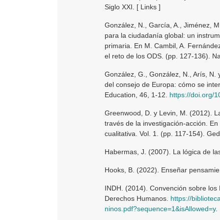
Siglo XXI. [ Links ]
González, N., García, A., Jiménez, M
para la ciudadanía global: un instru
primaria. En M. Cambil, A. Fernández 
el reto de los ODS. (pp. 127-136). Na
González, G., González, N., Arís, N.
del consejo de Europa: cómo se inter
Education, 46, 1-12.
https://doi.org
Greenwood, D. y Levin, M. (2012). La
través de la investigación-acción. En
cualitativa. Vol. 1. (pp. 117-154). Gedi
Habermas, J. (2007). La lógica de las
Hooks, B. (2022). Enseñar pensamient
INDH. (2014). Convención sobre los D
Derechos Humanos.
https://bibliote
ninos.pdf?sequence=1&isAllowed=y
.