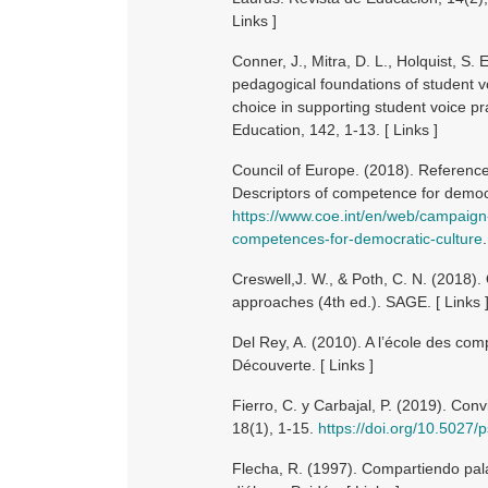
Links ]
Conner, J., Mitra, D. L., Holquist, S.
pedagogical foundations of student voi
choice in supporting student voice p
Education, 142, 1-13. [ Links ]
Council of Europe. (2018). Referenc
Descriptors of competence for democra
https://www.coe.int/en/web/campaign
competences-for-democratic-culture
Creswell,J. W., & Poth, C. N. (2018)
approaches (4th ed.). SAGE. [ Links 
Del Rey, A. (2010). A l’école des com
Découverte. [ Links ]
Fierro, C. y Carbajal, P. (2019). Con
18(1), 1-15.
https://doi.org/10.5027/
Flecha, R. (1997). Compartiendo pala