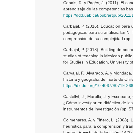
Canals, R. y Pagès, J. (2011). El con
aprendizaje de las competencias bási
https://ddd.uab.cat/pub/artpub/201
Carbajal, P. (2016). Educación para 
pedagógicas para su análisis. En N. Te
comprensión de su complejidad (pp. 
Carbajal, P. (2018). Building democr
studies of teaching in Mexican public
for Studies in Education, University o
Carvajal, F., Alvarado, A. y Mondaca
historia y geografía del norte de Chi
https://dx.doi.org/10.4067/S0719-
Castellví, J., Marolla, J. y Escribano,
¿Cómo investigar en didáctica de la
instrumentos de investigación (pp. 57
Colmenares, A. y Piñero, L. (2008). 
heurística para la comprensión y tra
Laurus. Revista de Educación, 14(2)