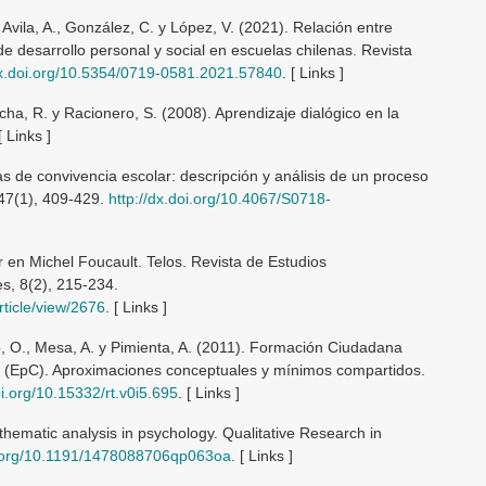
 Avila, A., González, C. y López, V. (2021). Relación entre
de desarrollo personal y social en escuelas chilenas. Revista
dx.doi.org/10.5354/0719-0581.2021.57840
. [ Links ]
echa, R. y Racionero, S. (2008). Aprendizaje dialógico en la
 Links ]
as de convivencia escolar: descripción y análisis de un proceso
 47(1), 409-429.
http://dx.doi.org/10.4067/S0718-
r en Michel Foucault. Telos. Revista de Estudios
es, 8(2), 215-234.
rticle/view/2676
. [ Links ]
o, O., Mesa, A. y Pimienta, A. (2011). Formación Ciudadana
a (EpC). Aproximaciones conceptuales y mínimos compartidos.
oi.org/10.15332/rt.v0i5.695
. [ Links ]
 thematic analysis in psychology. Qualitative Research in
i.org/10.1191/1478088706qp063oa
. [ Links ]