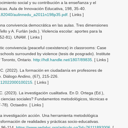
ocimiento social y su contribución a la enseñanza y el
cas. Aula de Innovación Educativa, 198, 35-40.
1/182040/aulinnedu_a2011n198p35.pdf
. [ Links ]
una convivencia democrática en las aulas. Tres dimensiones
llo y A. Furlán (eds.). Violencia escolar: aportes para la
52-81). UNAM. [ Links ]
atic convivencia (peaceful coexistence) in classrooms: Case
 schools surrounded by violence (tesis de posgrado). Institute
f Toronto, Ontario.
http://hdl.handle.net/1807/89835
. [ Links ]
, C. (2022). La formación en ciudadanía en profesores de
le. Diálogo Andino, (67), 215-226.
26812022000100215
. [ Links ]
 C. (2023). La investigación cualitativa. En D. Ortega (Ed.),
s ciencias sociales? Fundamentos metodológicos, técnicas e
-78). Octaedro. [ Links ]
La investigación acción. Una herramienta metodológica
nsformación de realidades y prácticas socio-educativas.
, 96-114.
https://www.redalyc.org/articulo.oa?id=76111892006
. [