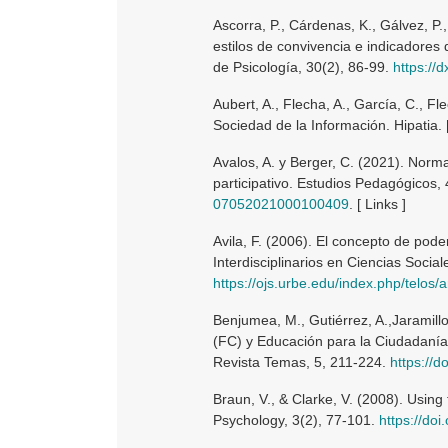
Ascorra, P., Cárdenas, K., Gálvez, P.,
estilos de convivencia e indicadores 
de Psicología, 30(2), 86-99.
https://
Aubert, A., Flecha, A., García, C., Fl
Sociedad de la Información. Hipatia. [
Avalos, A. y Berger, C. (2021). Norm
participativo. Estudios Pedagógicos,
07052021000100409
. [ Links ]
Avila, F. (2006). El concepto de pode
Interdisciplinarios en Ciencias Social
https://ojs.urbe.edu/index.php/telos/a
Benjumea, M., Gutiérrez, A.,Jaramill
(FC) y Educación para la Ciudadaní
Revista Temas, 5, 211-224.
https://d
Braun, V., & Clarke, V. (2008). Using
Psychology, 3(2), 77-101.
https://do