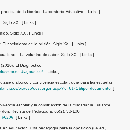
ráctica de la libertad. Laboratorio Educativo. [ Links ]
. Siglo XXI. [ Links ]
ido. Siglo XXI. [ Links ]
. El nacimiento de la prisión. Siglo XXI. [ Links ]
xualidad I: La voluntad de saber. Siglo XXI. [ Links ]
(2020). El Diagnóstico.
/lessons/el-diagnostico/
. [ Links ]
dizaje dialógico y convivencia escolar: guía para las escuelas.
infancia.es/oia/esp/descargar.aspx?id=8141&tipo=documento
. [
vivencia escolar y la construcción de la ciudadanía. Balance
Bordón. Revista de Pedagogía, 66(2), 93-106.
4.66206
. [ Links ]
cia en educación. Una pedagogía para la oposición (6a ed.).