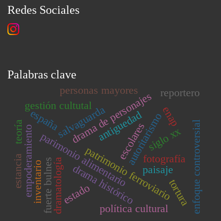
Redes Sociales
Palabras clave
personas mayores
reportero
drama de personajes
gestión cultutal
salvaguarda
enap
españa
antiguedad
autoritarismo
teoría
enfoque controversial
escolares
empoderamiento
siglo xx
parimonio alimentario
patrimonio ferroviario
fotografía
estancia
dramatología
fuerte bulnes
inventario
drama histórico
paisaje
tortura
estado
política cultural