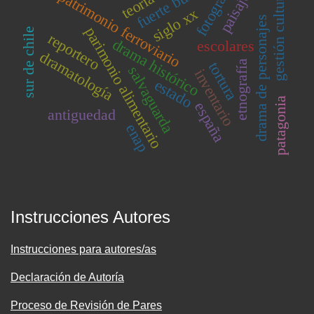
fuerte bulnes
fotografía
gestión cultutal
patrimonio ferroviario
paisaje
teoría
siglo xx
drama de personajes
parimonio alimentario
sur de chile
reportero
drama histórico
escolares
dramatología
etnografía
tortura
salvaguarda
inventario
estado
patagonia
españa
antiguedad
enap
Instrucciones Autores
Instrucciones para autores/as
Declaración de Autoría
Proceso de Revisión de Pares