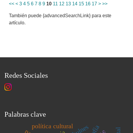
<<
<
3
4
5
6
7
8
9
10
11
12
13
14
15
16
17
>
>>
También puede {advancedSearchLink} para este
artículo.
Redes Sociales
Palabras clave
política cultural