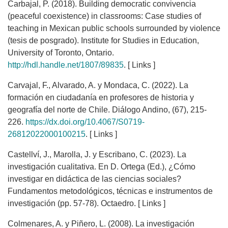
Carbajal, P. (2018). Building democratic convivencia
(peaceful coexistence) in classrooms: Case studies of
teaching in Mexican public schools surrounded by violence
(tesis de posgrado). Institute for Studies in Education,
University of Toronto, Ontario.
http://hdl.handle.net/1807/89835
. [ Links ]
Carvajal, F., Alvarado, A. y Mondaca, C. (2022). La
formación en ciudadanía en profesores de historia y
geografía del norte de Chile. Diálogo Andino, (67), 215-
226.
https://dx.doi.org/10.4067/S0719-
26812022000100215
. [ Links ]
Castellví, J., Marolla, J. y Escribano, C. (2023). La
investigación cualitativa. En D. Ortega (Ed.), ¿Cómo
investigar en didáctica de las ciencias sociales?
Fundamentos metodológicos, técnicas e instrumentos de
investigación (pp. 57-78). Octaedro. [ Links ]
Colmenares, A. y Piñero, L. (2008). La investigación