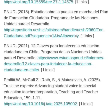
https://doi.org/10.15359/ree.27-1.14375
. [ Links ]
PNUD. (2018). Estudio sobre la puesta en marcha del Plan
de Formación Ciudadana. Programa de las Naciones
Unidas para el Desarrollo.
http://repositorio.ucsh.cl/bitstream/handle/ucsh/2960/Formaci
Ciudadana.pdf?sequence=1&isAllowed=y
. [ Links ]
PNUD. (2021). 12 Claves para fortalecer la educación
ciudadana en Chile. Programa de las Naciones Unidas
para el Desarrollo.
https://www.estudiospnud.cl/informes-
desarrollo/12-claves-para-fortalecer-la-educacion-
ciudadana-en-chile/
. [ Links ]
Proffitt W., McCall Z., Rath, S., & Matusevich, A. (2025).
Trust the experts: Advancing student voice in special
education teacher preparation, Teaching and Teacher
Education, 159. 1-11.
https://doi.org/10.1016/j.tate.2025.105002
. [ Links ]