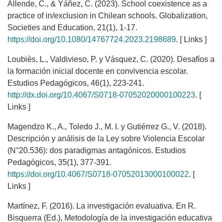
Allende, C., & Yáñez, C. (2023). School coexistence as a
practice of in/exclusion in Chilean schools. Globalization,
Societies and Education, 21(1), 1-17.
https://doi.org/10.1080/14767724.2023.2198689
. [ Links ]
Loubiès, L., Valdivieso, P. y Vásquez, C. (2020). Desafíos a
la formación inicial docente en convivencia escolar.
Estudios Pedagógicos, 46(1), 223-241.
http://dx.doi.org/10.4067/S0718-07052020000100223
. [
Links ]
Magendzo K., A., Toledo J., M. I. y Gutiérrez G., V. (2018).
Descripción y análisis de la Ley sobre Violencia Escolar
(N°20.536): dos paradigmas antagónicos. Estudios
Pedagógicos, 35(1), 377-391.
https://doi.org/10.4067/S0718-07052013000100022
. [
Links ]
Martínez, F. (2016). La investigación evaluativa. En R.
Bisquerra (Ed.), Metodología de la investigación educativa