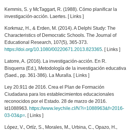
Kemmis, S. y McTaggart, R. (1988). Cómo planificar la
investigación-acción. Laertes. [ Links ]
Korkmaz, H., & Erden, M. (2014). A Delphi Study: The
Characteristics of Democratic Schools. The Journal of
Educational Research, 107(5), 365-373.
https://doi.org/10.1080/00220671.2013.823365
. [ Links ]
Latorre, A. (2016). La investigación-acción. En R.
Bisquerra (Ed.), Metodología de la investigación educativa
(5aed., pp. 361-386). La Muralla. [ Links ]
Ley 20.911 de 2016. Crea el Plan de Formación
Ciudadana para los establecimientos educacionales
reconocidos por el Estado. 28 de marzo de 2016.
Id1088963.
https://www.leychile.cl/N?i=1088963&f=2016-
03-03&p=
. [ Links ]
López, V., Ortíz, S., Morales, M., Urbina, C., Opazo, H.,