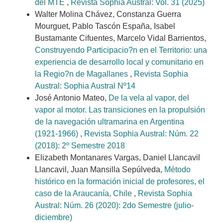
del MTE
,
Revista Sophia Austral: Vol. 31 (2025)
Walter Molina Chávez, Constanza Guerra
Mourguet, Pablo Tascón España, Isabel
Bustamante Cifuentes, Marcelo Vidal Barrientos,
Construyendo Participacio?n en el Territorio: una
experiencia de desarrollo local y comunitario en
la Regio?n de Magallanes
,
Revista Sophia
Austral: Sophia Austral Nº14
José Antonio Mateo,
De la vela al vapor, del
vapor al motor. Las transiciones en la propulsión
de la navegación ultramarina en Argentina
(1921-1966)
,
Revista Sophia Austral: Núm. 22
(2018): 2º Semestre 2018
Elizabeth Montanares Vargas, Daniel Llancavil
Llancavil, Juan Mansilla Sepúlveda,
Método
histórico en la formación inicial de profesores, el
caso de la Araucanía, Chile
,
Revista Sophia
Austral: Núm. 26 (2020): 2do Semestre (julio-
diciembre)