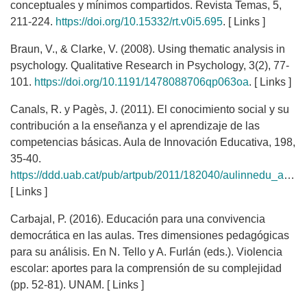
conceptuales y mínimos compartidos. Revista Temas, 5,
211-224.
https://doi.org/10.15332/rt.v0i5.695
. [ Links ]
Braun, V., & Clarke, V. (2008). Using thematic analysis in
psychology. Qualitative Research in Psychology, 3(2), 77-
101.
https://doi.org/10.1191/1478088706qp063oa
. [ Links ]
Canals, R. y Pagès, J. (2011). El conocimiento social y su
contribución a la enseñanza y el aprendizaje de las
competencias básicas. Aula de Innovación Educativa, 198,
35-40.
https://ddd.uab.cat/pub/artpub/2011/182040/aulinnedu_a2011n198p35.pdf
[ Links ]
Carbajal, P. (2016). Educación para una convivencia
democrática en las aulas. Tres dimensiones pedagógicas
para su análisis. En N. Tello y A. Furlán (eds.). Violencia
escolar: aportes para la comprensión de su complejidad
(pp. 52-81). UNAM. [ Links ]