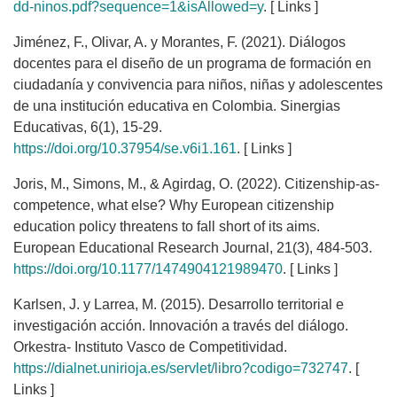
dd-ninos.pdf?sequence=1&isAllowed=y
. [ Links ]
Jiménez, F., Olivar, A. y Morantes, F. (2021). Diálogos
docentes para el diseño de un programa de formación en
ciudadanía y convivencia para niños, niñas y adolescentes
de una institución educativa en Colombia. Sinergias
Educativas, 6(1), 15-29.
https://doi.org/10.37954/se.v6i1.161
. [ Links ]
Joris, M., Simons, M., & Agirdag, O. (2022). Citizenship-as-
competence, what else? Why European citizenship
education policy threatens to fall short of its aims.
European Educational Research Journal, 21(3), 484-503.
https://doi.org/10.1177/1474904121989470
. [ Links ]
Karlsen, J. y Larrea, M. (2015). Desarrollo territorial e
investigación acción. Innovación a través del diálogo.
Orkestra- Instituto Vasco de Competitividad.
https://dialnet.unirioja.es/servlet/libro?codigo=732747
. [
Links ]