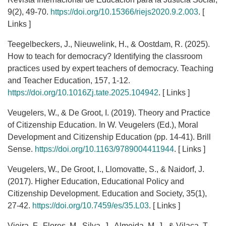
9(2), 49-70.
https://doi.org/10.15366/riejs2020.9.2.003
. [
Links ]
Teegelbeckers, J., Nieuwelink, H., & Oostdam, R. (2025).
How to teach for democracy? Identifying the classroom
practices used by expert teachers of democracy. Teaching
and Teacher Education, 157, 1-12.
https://doi.org/10.1016Zj.tate.2025.104942
. [ Links ]
Veugelers, W., & De Groot, I. (2019). Theory and Practice
of Citizenship Education. In W. Veugelers (Ed.), Moral
Development and Citizenship Education (pp. 14-41). Brill
Sense.
https://doi.org/10.1163/9789004411944
. [ Links ]
Veugelers, W., De Groot, I., Llomovatte, S., & Naidorf, J.
(2017). Higher Education, Educational Policy and
Citizenship Development. Education and Society, 35(1),
27-42.
https://doi.org/10.7459/es/35.L03
. [ Links ]
Vieira, F., Flores, M., Silva, J., Almeida, M. J., & Vilaca, T.