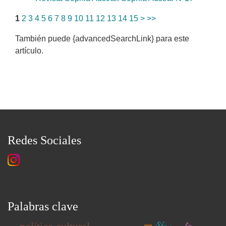
1
2
3
4
5
6
7
8
9
10
11
12
13
14
15
>
>>
También puede {advancedSearchLink} para este
artículo.
Redes Sociales
Palabras clave