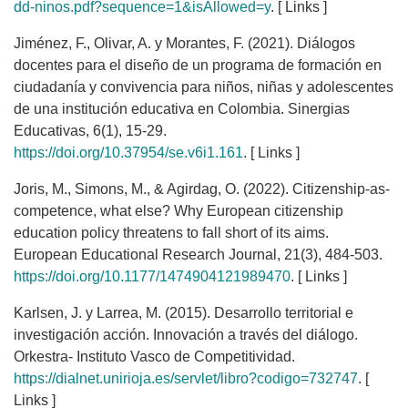
dd-ninos.pdf?sequence=1&isAllowed=y
. [ Links ]
Jiménez, F., Olivar, A. y Morantes, F. (2021). Diálogos
docentes para el diseño de un programa de formación en
ciudadanía y convivencia para niños, niñas y adolescentes
de una institución educativa en Colombia. Sinergias
Educativas, 6(1), 15-29.
https://doi.org/10.37954/se.v6i1.161
. [ Links ]
Joris, M., Simons, M., & Agirdag, O. (2022). Citizenship-as-
competence, what else? Why European citizenship
education policy threatens to fall short of its aims.
European Educational Research Journal, 21(3), 484-503.
https://doi.org/10.1177/1474904121989470
. [ Links ]
Karlsen, J. y Larrea, M. (2015). Desarrollo territorial e
investigación acción. Innovación a través del diálogo.
Orkestra- Instituto Vasco de Competitividad.
https://dialnet.unirioja.es/servlet/libro?codigo=732747
. [
Links ]