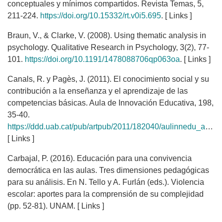
conceptuales y mínimos compartidos. Revista Temas, 5,
211-224.
https://doi.org/10.15332/rt.v0i5.695
. [ Links ]
Braun, V., & Clarke, V. (2008). Using thematic analysis in
psychology. Qualitative Research in Psychology, 3(2), 77-
101.
https://doi.org/10.1191/1478088706qp063oa
. [ Links ]
Canals, R. y Pagès, J. (2011). El conocimiento social y su
contribución a la enseñanza y el aprendizaje de las
competencias básicas. Aula de Innovación Educativa, 198,
35-40.
https://ddd.uab.cat/pub/artpub/2011/182040/aulinnedu_a2011n198p35.pdf
[ Links ]
Carbajal, P. (2016). Educación para una convivencia
democrática en las aulas. Tres dimensiones pedagógicas
para su análisis. En N. Tello y A. Furlán (eds.). Violencia
escolar: aportes para la comprensión de su complejidad
(pp. 52-81). UNAM. [ Links ]