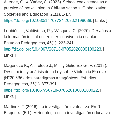
Allende, C., & Yáñez, C. (2023). School coexistence as a
practice of in/exclusion in Chilean schools. Globalization,
Societies and Education, 21(1), 1-17.
https://doi.org/10.1080/14767724.2023.2198689
. [ Links ]
Loubiès, L., Valdivieso, P. y Vásquez, C. (2020). Desafíos a
la formación inicial docente en convivencia escolar.
Estudios Pedagógicos, 46(1), 223-241.
http://dx.doi.org/10.4067/S0718-07052020000100223
. [
Links ]
Magendzo K., A., Toledo J., M. I. y Gutiérrez G., V. (2018).
Descripción y análisis de la Ley sobre Violencia Escolar
(N°20.536): dos paradigmas antagónicos. Estudios
Pedagógicos, 35(1), 377-391.
https://doi.org/10.4067/S0718-07052013000100022
. [
Links ]
Martínez, F. (2016). La investigación evaluativa. En R.
Bisquerra (Ed.), Metodología de la investigación educativa