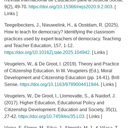
9(2), 49-70.
https://doi.org/10.15366/riejs2020.9.2.003
. [
Links ]
Teegelbeckers, J., Nieuwelink, H., & Oostdam, R. (2025).
How to teach for democracy? Identifying the classroom
practices used by expert teachers of democracy. Teaching
and Teacher Education, 157, 1-12.
https://doi.org/10.1016Zj.tate.2025.104942
. [ Links ]
Veugelers, W., & De Groot, I. (2019). Theory and Practice
of Citizenship Education. In W. Veugelers (Ed.), Moral
Development and Citizenship Education (pp. 14-41). Brill
Sense.
https://doi.org/10.1163/9789004411944
. [ Links ]
Veugelers, W., De Groot, I., Llomovatte, S., & Naidorf, J.
(2017). Higher Education, Educational Policy and
Citizenship Development. Education and Society, 35(1),
27-42.
https://doi.org/10.7459/es/35.L03
. [ Links ]
Vieira, F., Flores, M., Silva, J., Almeida, M. J., & Vilaca, T.