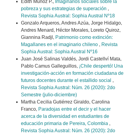
Edith Muñoz P.,
Imaginarios sociales sobre la
pobreza y sus estrategias de superación
,
Revista Sophia Austral: Sophia Austral Nº18
Gonzalo Arqueros, Andres Azúa, Jorge Hidalgo,
Andres Menard, Héctor Morales, Loreto Quiroz,
Giannina Radjl,
Patrimonio como extinción:
Magallanes en el imaginario chileno
,
Revista
Sophia Austral: Sophia Austral Nº16
Juan José Salinas Valdés, Jordi Castellví Mata,
Pablo Camus Galleguillos,
¡Chile despertó! Una
investigación-acción en formación ciudadana de
futuros docentes durante el estallido social
,
Revista Sophia Austral: Núm. 26 (2020): 2do
Semestre (julio-diciembre)
Martha Cecilia Gutiérrez Giraldo, Carolina
Franco,
Paradojas entre el decir y el hacer
acerca de la diversidad en estudiantes de
educación primaria de Pereira, Colombia
,
Revista Sophia Austral: Núm. 26 (2020): 2do