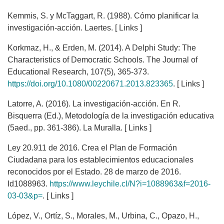
Kemmis, S. y McTaggart, R. (1988). Cómo planificar la
investigación-acción. Laertes. [ Links ]
Korkmaz, H., & Erden, M. (2014). A Delphi Study: The
Characteristics of Democratic Schools. The Journal of
Educational Research, 107(5), 365-373.
https://doi.org/10.1080/00220671.2013.823365
. [ Links ]
Latorre, A. (2016). La investigación-acción. En R.
Bisquerra (Ed.), Metodología de la investigación educativa
(5aed., pp. 361-386). La Muralla. [ Links ]
Ley 20.911 de 2016. Crea el Plan de Formación
Ciudadana para los establecimientos educacionales
reconocidos por el Estado. 28 de marzo de 2016.
Id1088963.
https://www.leychile.cl/N?i=1088963&f=2016-
03-03&p=
. [ Links ]
López, V., Ortíz, S., Morales, M., Urbina, C., Opazo, H.,