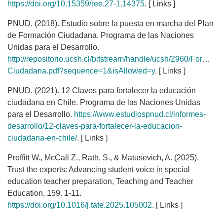
https://doi.org/10.15359/ree.27-1.14375
. [ Links ]
PNUD. (2018). Estudio sobre la puesta en marcha del Plan
de Formación Ciudadana. Programa de las Naciones
Unidas para el Desarrollo.
http://repositorio.ucsh.cl/bitstream/handle/ucsh/2960/Formaci
Ciudadana.pdf?sequence=1&isAllowed=y
. [ Links ]
PNUD. (2021). 12 Claves para fortalecer la educación
ciudadana en Chile. Programa de las Naciones Unidas
para el Desarrollo.
https://www.estudiospnud.cl/informes-
desarrollo/12-claves-para-fortalecer-la-educacion-
ciudadana-en-chile/
. [ Links ]
Proffitt W., McCall Z., Rath, S., & Matusevich, A. (2025).
Trust the experts: Advancing student voice in special
education teacher preparation, Teaching and Teacher
Education, 159. 1-11.
https://doi.org/10.1016/j.tate.2025.105002
. [ Links ]