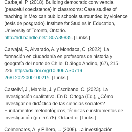
Carbajal, P. (2018). Building democratic convivencia
(peaceful coexistence) in classrooms: Case studies of
teaching in Mexican public schools surrounded by violence
(tesis de posgrado). Institute for Studies in Education,
University of Toronto, Ontario.
http://hdl.handle.net/1807/89835
. [ Links ]
Carvajal, F., Alvarado, A. y Mondaca, C. (2022). La
formación en ciudadanía en profesores de historia y
geografía del norte de Chile. Diálogo Andino, (67), 215-
226.
https://dx.doi.org/10.4067/S0719-
26812022000100215
. [ Links ]
Castellví, J., Marolla, J. y Escribano, C. (2023). La
investigación cualitativa. En D. Ortega (Ed.), ¿Cómo
investigar en didáctica de las ciencias sociales?
Fundamentos metodológicos, técnicas e instrumentos de
investigación (pp. 57-78). Octaedro. [ Links ]
Colmenares, A. y Piñero, L. (2008). La investigación