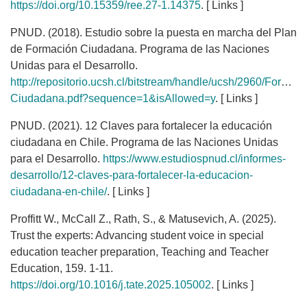
https://doi.org/10.15359/ree.27-1.14375
. [ Links ]
PNUD. (2018). Estudio sobre la puesta en marcha del Plan
de Formación Ciudadana. Programa de las Naciones
Unidas para el Desarrollo.
http://repositorio.ucsh.cl/bitstream/handle/ucsh/2960/Formaci
Ciudadana.pdf?sequence=1&isAllowed=y
. [ Links ]
PNUD. (2021). 12 Claves para fortalecer la educación
ciudadana en Chile. Programa de las Naciones Unidas
para el Desarrollo.
https://www.estudiospnud.cl/informes-
desarrollo/12-claves-para-fortalecer-la-educacion-
ciudadana-en-chile/
. [ Links ]
Proffitt W., McCall Z., Rath, S., & Matusevich, A. (2025).
Trust the experts: Advancing student voice in special
education teacher preparation, Teaching and Teacher
Education, 159. 1-11.
https://doi.org/10.1016/j.tate.2025.105002
. [ Links ]