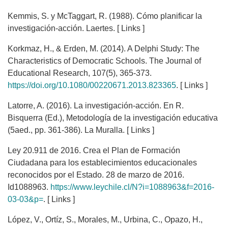
Kemmis, S. y McTaggart, R. (1988). Cómo planificar la
investigación-acción. Laertes. [ Links ]
Korkmaz, H., & Erden, M. (2014). A Delphi Study: The
Characteristics of Democratic Schools. The Journal of
Educational Research, 107(5), 365-373.
https://doi.org/10.1080/00220671.2013.823365
. [ Links ]
Latorre, A. (2016). La investigación-acción. En R.
Bisquerra (Ed.), Metodología de la investigación educativa
(5aed., pp. 361-386). La Muralla. [ Links ]
Ley 20.911 de 2016. Crea el Plan de Formación
Ciudadana para los establecimientos educacionales
reconocidos por el Estado. 28 de marzo de 2016.
Id1088963.
https://www.leychile.cl/N?i=1088963&f=2016-
03-03&p=
. [ Links ]
López, V., Ortíz, S., Morales, M., Urbina, C., Opazo, H.,