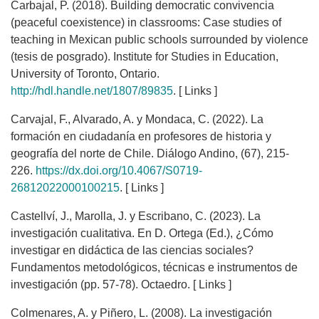
Carbajal, P. (2018). Building democratic convivencia
(peaceful coexistence) in classrooms: Case studies of
teaching in Mexican public schools surrounded by violence
(tesis de posgrado). Institute for Studies in Education,
University of Toronto, Ontario.
http://hdl.handle.net/1807/89835
. [ Links ]
Carvajal, F., Alvarado, A. y Mondaca, C. (2022). La
formación en ciudadanía en profesores de historia y
geografía del norte de Chile. Diálogo Andino, (67), 215-
226.
https://dx.doi.org/10.4067/S0719-
26812022000100215
. [ Links ]
Castellví, J., Marolla, J. y Escribano, C. (2023). La
investigación cualitativa. En D. Ortega (Ed.), ¿Cómo
investigar en didáctica de las ciencias sociales?
Fundamentos metodológicos, técnicas e instrumentos de
investigación (pp. 57-78). Octaedro. [ Links ]
Colmenares, A. y Piñero, L. (2008). La investigación