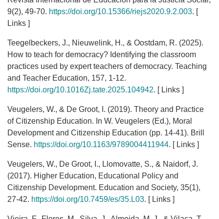
9(2), 49-70.
https://doi.org/10.15366/riejs2020.9.2.003
. [
Links ]
Teegelbeckers, J., Nieuwelink, H., & Oostdam, R. (2025).
How to teach for democracy? Identifying the classroom
practices used by expert teachers of democracy. Teaching
and Teacher Education, 157, 1-12.
https://doi.org/10.1016Zj.tate.2025.104942
. [ Links ]
Veugelers, W., & De Groot, I. (2019). Theory and Practice
of Citizenship Education. In W. Veugelers (Ed.), Moral
Development and Citizenship Education (pp. 14-41). Brill
Sense.
https://doi.org/10.1163/9789004411944
. [ Links ]
Veugelers, W., De Groot, I., Llomovatte, S., & Naidorf, J.
(2017). Higher Education, Educational Policy and
Citizenship Development. Education and Society, 35(1),
27-42.
https://doi.org/10.7459/es/35.L03
. [ Links ]
Vieira, F., Flores, M., Silva, J., Almeida, M. J., & Vilaca, T.