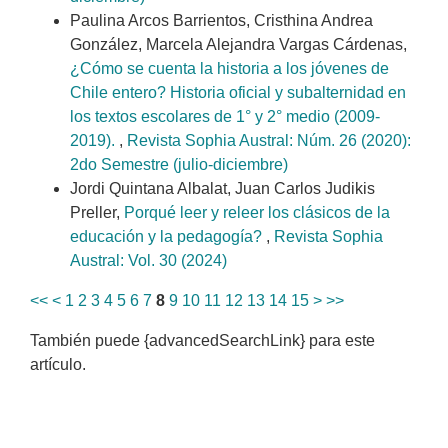
Paulina Arcos Barrientos, Cristhina Andrea
González, Marcela Alejandra Vargas Cárdenas,
¿Cómo se cuenta la historia a los jóvenes de
Chile entero? Historia oficial y subalternidad en
los textos escolares de 1° y 2° medio (2009-
2019).
,
Revista Sophia Austral: Núm. 26 (2020):
2do Semestre (julio-diciembre)
Jordi Quintana Albalat, Juan Carlos Judikis
Preller,
Porqué leer y releer los clásicos de la
educación y la pedagogía?
,
Revista Sophia
Austral: Vol. 30 (2024)
<<
<
1
2
3
4
5
6
7
8
9
10
11
12
13
14
15
>
>>
También puede {advancedSearchLink} para este
artículo.