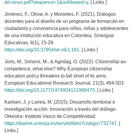
dd-ninos.pdf?sequence=1&isAllowed=y
. [ Links ]
Jiménez, F., Olivar, A. y Morantes, F. (2021). Diálogos
docentes para el diseño de un programa de formación en
ciudadanía y convivencia para niños, niñas y adolescentes
de una institución educativa en Colombia. Sinergias
Educativas, 6(1), 15-29.
https://doi.org/10.37954/se.v6i1.161
. [ Links ]
Joris, M., Simons, M., & Agirdag, O. (2022). Citizenship-as-
competence, what else? Why European citizenship
education policy threatens to fall short of its aims.
European Educational Research Journal, 21(3), 484-503.
https://doi.org/10.1177/1474904121989470
. [ Links ]
Karlsen, J. y Larrea, M. (2015). Desarrollo territorial e
investigación acción. Innovación a través del diálogo.
Orkestra- Instituto Vasco de Competitividad.
https://dialnet.unirioja.es/servlet/libro?codigo=732747
. [
Links ]