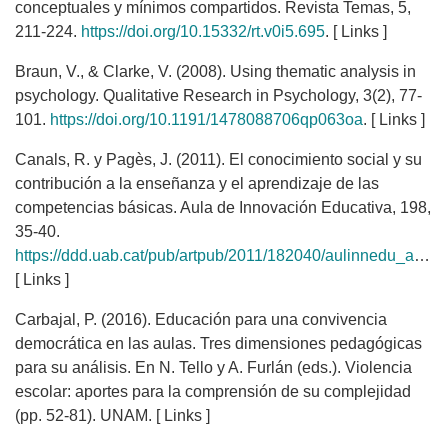
conceptuales y mínimos compartidos. Revista Temas, 5,
211-224.
https://doi.org/10.15332/rt.v0i5.695
. [ Links ]
Braun, V., & Clarke, V. (2008). Using thematic analysis in
psychology. Qualitative Research in Psychology, 3(2), 77-
101.
https://doi.org/10.1191/1478088706qp063oa
. [ Links ]
Canals, R. y Pagès, J. (2011). El conocimiento social y su
contribución a la enseñanza y el aprendizaje de las
competencias básicas. Aula de Innovación Educativa, 198,
35-40.
https://ddd.uab.cat/pub/artpub/2011/182040/aulinnedu_a2011n198p35.pdf
[ Links ]
Carbajal, P. (2016). Educación para una convivencia
democrática en las aulas. Tres dimensiones pedagógicas
para su análisis. En N. Tello y A. Furlán (eds.). Violencia
escolar: aportes para la comprensión de su complejidad
(pp. 52-81). UNAM. [ Links ]