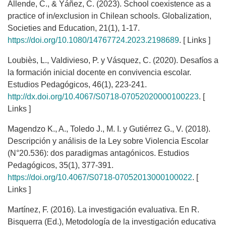
Allende, C., & Yáñez, C. (2023). School coexistence as a
practice of in/exclusion in Chilean schools. Globalization,
Societies and Education, 21(1), 1-17.
https://doi.org/10.1080/14767724.2023.2198689
. [ Links ]
Loubiès, L., Valdivieso, P. y Vásquez, C. (2020). Desafíos a
la formación inicial docente en convivencia escolar.
Estudios Pedagógicos, 46(1), 223-241.
http://dx.doi.org/10.4067/S0718-07052020000100223
. [
Links ]
Magendzo K., A., Toledo J., M. I. y Gutiérrez G., V. (2018).
Descripción y análisis de la Ley sobre Violencia Escolar
(N°20.536): dos paradigmas antagónicos. Estudios
Pedagógicos, 35(1), 377-391.
https://doi.org/10.4067/S0718-07052013000100022
. [
Links ]
Martínez, F. (2016). La investigación evaluativa. En R.
Bisquerra (Ed.), Metodología de la investigación educativa