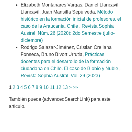
Elizabeth Montanares Vargas, Daniel Llancavil
Llancavil, Juan Mansilla Sepúlveda,
Método
histórico en la formación inicial de profesores, el
caso de la Araucanía, Chile
,
Revista Sophia
Austral: Núm. 26 (2020): 2do Semestre (julio-
diciembre)
Rodrigo Salazar-Jiménez, Cristian Orellana
Fonseca, Bruno Bivort Urrutia,
Prácticas
docentes para el desarrollo de la formación
ciudadana en Chile. El caso de Biobío y Ñuble
,
Revista Sophia Austral: Vol. 29 (2023)
1
2
3
4
5
6
7
8
9
10
11
12
13
>
>>
También puede {advancedSearchLink} para este
artículo.