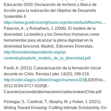
Educación 2030: Declaración de Incheon y Marco de
Acción para la realización del Objetivo de Desarrollo
Sostenible 4.
https://www.gcedclearinghouse.org/sites/default/files/resources/245656s.pdf
Palacios, A., y Romañach, J. (2006). El modelo de la
diversidad. La bioética y los Derechos Humanos como
herramientas para alcanzar la plena dignidad en la
diversidad funcional. Madrid,. Ediciones Diversitas.
http://forovidaindependiente.org/wp-
content/uploads/el_modelo_de_la_diversidad.pdf
Pavié, A. (2012). Caracterización de la formación inicial
docente en Chile. Revista Lider, 14(20), 199-219.
http://ceder.ulagos.cl/lider/images/numeros/20/
[LIDERVol20
2012-ISSN-0717-0165]8.-
CaracterizaciondelaformacioninicialdocenteenChile.pdf
Pinnegar, S., Cardinal, T., Murphy, M. y Huber, J. (2021).
Writing Toward Knowing: Crafting Intimate Scholarship. En: