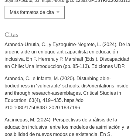
Sophia Austral
,
31
. https://doi.org/10.22352/SAUSTRAL20253112
Más formatos de cita
Citas
Araneda-Urrutia, C., y Eyzaguirre-Negrete, L. (2024). De la
urgencia de un enfoque anticapacitista en educación
inclusiva. En F. Herrera y P. Marshall (Eds.), Discapacidad
en Chile: Una Introducción (pp. 85-113). Ediciones UDP.
Araneda, C., e Infante, M. (2020). Disturbing able-
bodiedness in ‘vulnerable’ schools: dis/orientations inside
and through research-assemblages. Critical Studies in
Education, 63(4), 419–435. https://do
i/10.1080/17508487.2020.1837196
Arciniegas, M. (2024). Perspectivas de análisis de la
educación inclusiva: entre los modelos de asimilación y la
posibilidad de nuevos modos de existencia. En S.