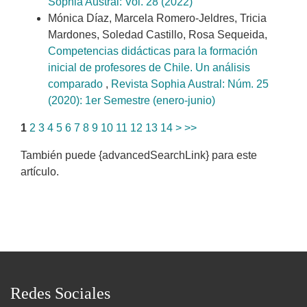
Sophia Austral: Vol. 28 (2022)
Mónica Díaz, Marcela Romero-Jeldres, Tricia
Mardones, Soledad Castillo, Rosa Sequeida,
Competencias didácticas para la formación
inicial de profesores de Chile. Un análisis
comparado
,
Revista Sophia Austral: Núm. 25
(2020): 1er Semestre (enero-junio)
1
2
3
4
5
6
7
8
9
10
11
12
13
14
>
>>
También puede {advancedSearchLink} para este
artículo.
Redes Sociales