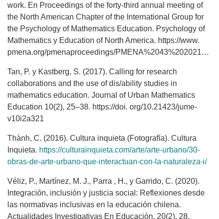
work. En Proceedings of the forty-third annual meeting of
the North American Chapter of the International Group for
the Psychology of Mathematics Education. Psychology of
Mathematics y Education of North America. https://www.
pmena.org/pmenaproceedings/PMENA%2043%202021%20Proceedings.pdf
Tan, P. y Kastberg, S. (2017). Calling for research
collaborations and the use of dis/ability studies in
mathematics education. Journal of Urban Mathematics
Education 10(2), 25–38. https://doi. org/10.21423/jume-
v10i2a321
Thành, C. (2016). Cultura inquieta (Fotografía). Cultura
Inquieta.
https://culturainquieta.com/arte/arte-urbano/30-
obras-de-arte-urbano-que-interactuan-con-la-naturaleza-i/
Véliz, P., Martínez, M. J., Parra , H., y Garrido, C. (2020).
Integración, inclusión y justicia social: Reflexiones desde
las normativas inclusivas en la educación chilena.
Actualidades Investigativas En Educación, 20(2), 28.