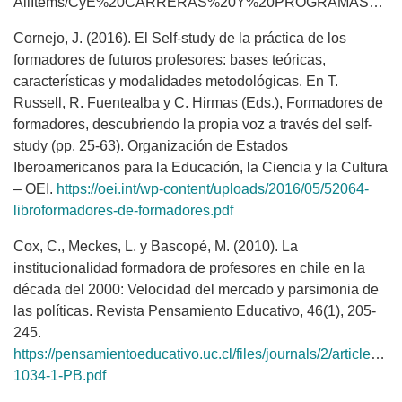
AllItems/CyE%20CARRERAS%20Y%20PROGRAMAS%20DE%20PEDAGOG%C3%8DA.pdf
Cornejo, J. (2016). El Self-study de la práctica de los
formadores de futuros profesores: bases teóricas,
características y modalidades metodológicas. En T.
Russell, R. Fuentealba y C. Hirmas (Eds.), Formadores de
formadores, descubriendo la propia voz a través del self-
study (pp. 25-63). Organización de Estados
Iberoamericanos para la Educación, la Ciencia y la Cultura
– OEI.
https://oei.int/wp-content/uploads/2016/05/52064-
libroformadores-de-formadores.pdf
Cox, C., Meckes, L. y Bascopé, M. (2010). La
institucionalidad formadora de profesores en chile en la
década del 2000: Velocidad del mercado y parsimonia de
las políticas. Revista Pensamiento Educativo, 46(1), 205-
245.
https://pensamientoeducativo.uc.cl/files/journals/2/articles/46
1034-1-PB.pdf