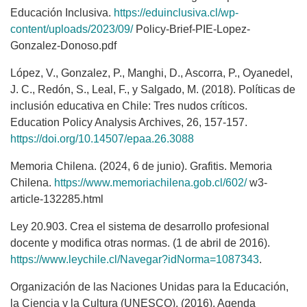
Educación Inclusiva.
https://eduinclusiva.cl/wp-
content/uploads/2023/09/
Policy-Brief-PIE-Lopez-
Gonzalez-Donoso.pdf
López, V., Gonzalez, P., Manghi, D., Ascorra, P., Oyanedel,
J. C., Redón, S., Leal, F., y Salgado, M. (2018). Políticas de
inclusión educativa en Chile: Tres nudos críticos.
Education Policy Analysis Archives, 26, 157-157.
https://doi.org/10.14507/epaa.26.3088
Memoria Chilena. (2024, 6 de junio). Grafitis. Memoria
Chilena.
https://www.memoriachilena.gob.cl/602/
w3-
article-132285.html
Ley 20.903. Crea el sistema de desarrollo profesional
docente y modifica otras normas. (1 de abril de 2016).
https://www.leychile.cl/Navegar?idNorma=1087343
.
Organización de las Naciones Unidas para la Educación,
la Ciencia y la Cultura (UNESCO). (2016). Agenda