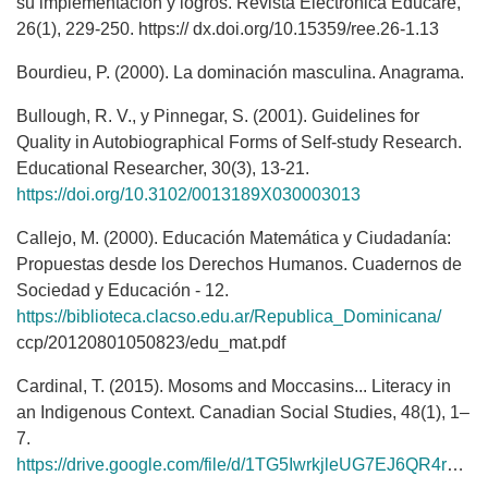
su implementación y logros. Revista Electrónica Educare,
26(1), 229-250. https:// dx.doi.org/10.15359/ree.26-1.13
Bourdieu, P. (2000). La dominación masculina. Anagrama.
Bullough, R. V., y Pinnegar, S. (2001). Guidelines for
Quality in Autobiographical Forms of Self-study Research.
Educational Researcher, 30(3), 13-21.
https://doi.org/10.3102/0013189X030003013
Callejo, M. (2000). Educación Matemática y Ciudadanía:
Propuestas desde los Derechos Humanos. Cuadernos de
Sociedad y Educación - 12.
https://biblioteca.clacso.edu.ar/Republica_Dominicana/
ccp/20120801050823/edu_mat.pdf
Cardinal, T. (2015). Mosoms and Moccasins... Literacy in
an Indigenous Context. Canadian Social Studies, 48(1), 1–
7.
https://drive.google.com/file/d/1TG5IwrkjleUG7EJ6QR4rvnyEAOKaCV9E/view