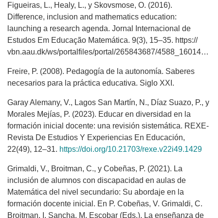
Figueiras, L., Healy, L., y Skovsmose, O. (2016).
Difference, inclusion and mathematics education:
launching a research agenda. Jornal Internacional de
Estudos Em Educação Matemática. 9(3), 15–35. https://
vbn.aau.dk/ws/portalfiles/portal/265843687/4588_16014_1_PB.pdf
Freire, P. (2008). Pedagogía de la autonomía. Saberes
necesarios para la práctica educativa. Siglo XXI.
Garay Alemany, V., Lagos San Martín, N., Díaz Suazo, P., y
Morales Mejías, P. (2023). Educar en diversidad en la
formación inicial docente: una revisión sistemática. REXE-
Revista De Estudios Y Experiencias En Educación,
22(49), 12–31.
https://doi.org/10.21703/rexe.v22i49.1429
Grimaldi, V., Broitman, C., y Cobeñas, P. (2021). La
inclusión de alumnos con discapacidad en aulas de
Matemática del nivel secundario: Su abordaje en la
formación docente inicial. En P. Cobeñas, V. Grimaldi, C.
Broitman, I. Sancha, M. Escobar (Eds.), La enseñanza de